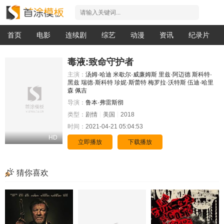
首页
电影
连续剧
综艺
动漫
资讯
纪录片
毒液:致命守护者
主演：
汤姆·哈迪
米歇尔·威廉姆斯
里兹·阿迈德
斯科特·
黑兹
瑞德·斯科特
珍妮·斯蕾特
梅罗拉·沃特斯
伍迪·哈里
森
佩吉
导演：
鲁本·弗雷斯彻
类型：
剧情
美国
2018
时间：
2021-04-21 05:04:53
HD
立即播放
下载播放
猜你喜欢